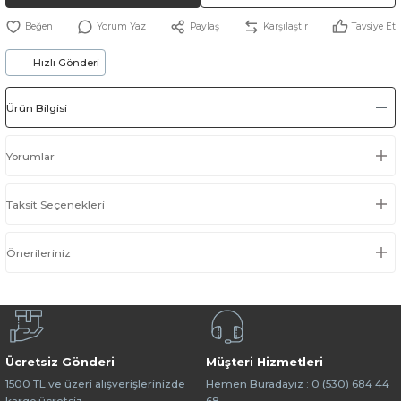
Yorum Yaz
Paylaş
Karşılaştır
Tavsiye Et
Hızlı Gönderi
Ürün Bilgisi
Yorumlar
Taksit Seçenekleri
Önerileriniz
Ücretsiz Gönderi
Müşteri Hizmetleri
1500 TL ve üzeri alışverişlerinizde
Hemen Buradayız : 0 (530) 684 44
kargo ücretsiz.
68