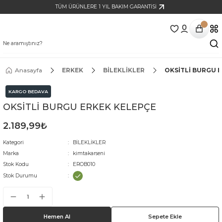
TÜM ÜRÜNLERE 1 YIL BAKIM GARANTİSİ
Anasayfa
ERKEK
BİLEKLİKLER
OKSİTLİ BURGU 
KARGO BEDAVA
OKSİTLİ BURGU ERKEK KELEPÇE
2.189,99₺
Kategori
BİLEKLİKLER
Marka
kimtakarseni
Stok Kodu
EROB010
Stok Durumu
Hemen Al
Sepete Ekle