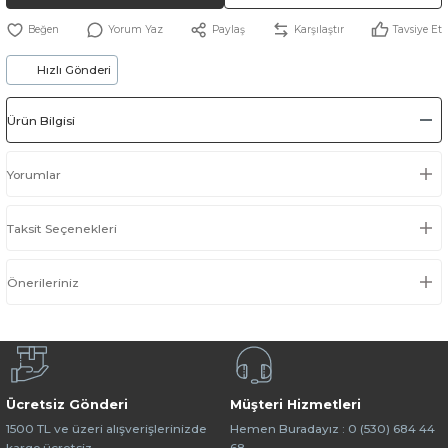
Yorum Yaz
Paylaş
Karşılaştır
Tavsiye Et
Hızlı Gönderi
Ürün Bilgisi
Yorumlar
Taksit Seçenekleri
Önerileriniz
Ücretsiz Gönderi
Müşteri Hizmetleri
1500 TL ve üzeri alışverişlerinizde
Hemen Buradayız : 0 (530) 684 44
kargo ücretsiz.
68