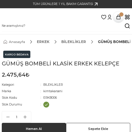
TÜM ÜRÜNLERE 1 YIL BAKIM GARANTİSİ
Anasayfa
ERKEK
BİLEKLİKLER
GÜMÜŞ BOMBELİ 
KARGO BEDAVA
GÜMÜŞ BOMBELİ KLASİK ERKEK KELEPÇE
2.475,64₺
Kategori
BİLEKLİKLER
Marka
kimtakarseni
Stok Kodu
ERKB006
Stok Durumu
Hemen Al
Sepete Ekle